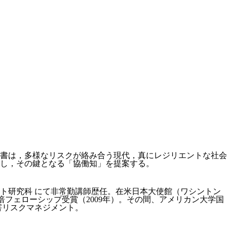
書は，多様なリスクが絡み合う現代，真にレジリエントな社会
し，その鍵となる「協働知」を提案する。
ト研究科 にて非常勤講師歴任。在米日本大使館（ワシントン
事。安倍フェローシップ受賞（2009年）。その間、アメリカン大学国
害リスクマネジメント。