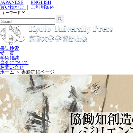
JAPANESE
｜
ENGLISH
買い物かご
｜
ご利用案内
書誌検索
受 賞
学術雑誌
当会について
お問い合せ
ホーム
＞ 書籍詳細ページ