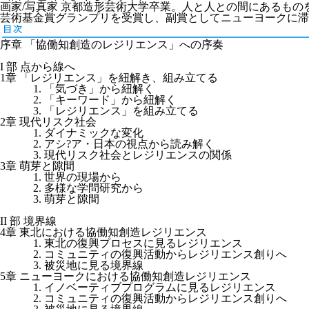
画家/写真家 京都造形芸術大学卒業。人と人との間にあるもの
芸術基金賞グランプリを受賞し、副賞としてニューヨークに
序章 「協働知創造のレジリエンス」への序奏
I 部 点から線へ
1章 「レジリエンス」を紐解き、組み立てる
1. 「気づき」から紐解く
2. 「キーワード」から紐解く
3. 「レジリエンス」を組み立てる
2章 現代リスク社会
1. ダイナミックな変化
2. アシ?ア・日本の視点から読み解く
3. 現代リスク社会とレジリエンスの関係
3章 萌芽と隙間
1. 世界の現場から
2. 多様な学問研究から
3. 萌芽と隙間
II 部 境界線
4章 東北における協働知創造レジリエンス
1. 東北の復興プロセスに見るレジリエンス
2. コミュニティの復興活動からレジリエンス創りへ
3. 被災地に見る境界線
5章 ニューヨークにおける協働知創造レジリエンス
1. イノベーティブプログラムに見るレジリエンス
2. コミュニティの復興活動からレジリエンス創りへ