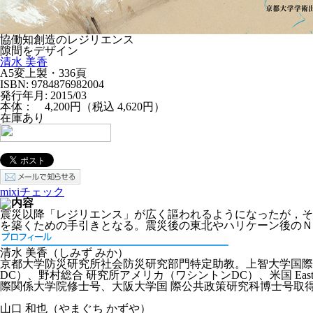
協働知創造のレジリエンス
隙間をデザイン
清水 美香
A5変上製・336頁
ISBN: 9784876982004
発行年月: 2015/03
本体：
4,200円
（税込
4,620円
）
在庫あり
mixiチェック
震災以降「レジリエンス」が広く謳われるようになったが，そ
を築くための手引きとなる。震災後の東北やハリケーン後のＮ
清水 美香（しみず みか）
京都大学防災研究所社会防災研究部門特定助教。上智大学国際
DC）、野村総合 研究所アメリカ（ワシントンDC）、米国 Eas
際関係大学院修士号、大阪大学国 際公共政策研究科博士号取得
山口 和也（やまぐち かずや）