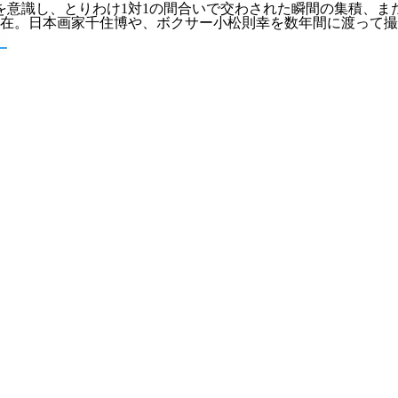
を意識し、とりわけ1対1の間合いで交わされた瞬間の集積、また
滞在。日本画家千住博や、ボクサー小松則幸を数年間に渡って