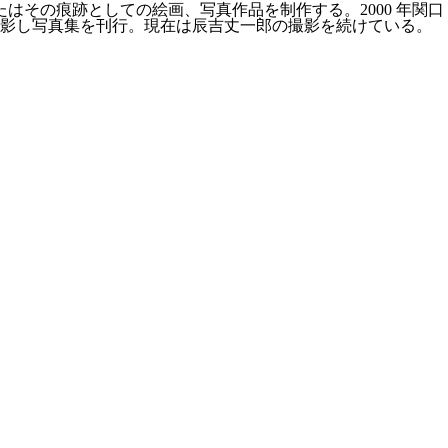
はその痕跡としての絵画、写真作品を制作する。2000 年関口
撮影し写真集を刊行。現在は辰吉丈一郎の撮影を続けている。