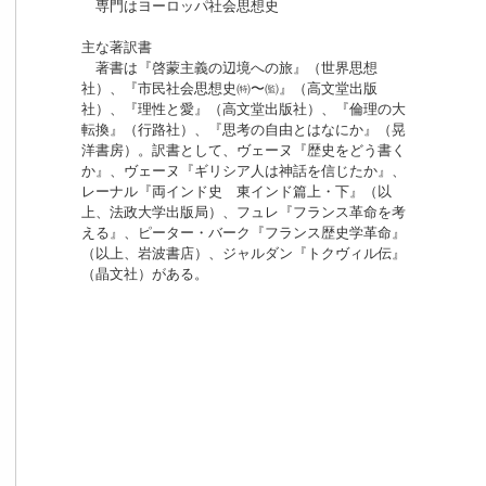
専門はヨーロッパ社会思想史
主な著訳書
著書は『啓蒙主義の辺境への旅』（世界思想
社）、『市民社会思想史㈵〜㈼』（高文堂出版
社）、『理性と愛』（高文堂出版社）、『倫理の大
転換』（行路社）、『思考の自由とはなにか』（晃
洋書房）。訳書として、ヴェーヌ『歴史をどう書く
か』、ヴェーヌ『ギリシア人は神話を信じたか』、
レーナル『両インド史 東インド篇上・下』（以
上、法政大学出版局）、フュレ『フランス革命を考
える』、ピーター・バーク『フランス歴史学革命』
（以上、岩波書店）、ジャルダン『トクヴィル伝』
（晶文社）がある。