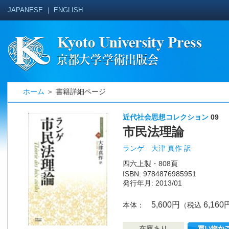
JAPANESE
｜
ENGLISH
ホーム
＞ 書籍詳細ページ
近代社会思想コレクション
09
市民法理論
ランゲ 大津 真作 訳
四六上製・808頁
ISBN: 9784876985951
発行年月: 2013/01
5,600円
6,160
本体：
（税込
在庫あり