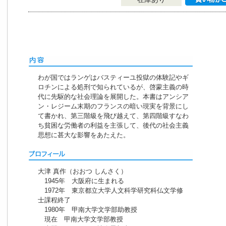
わが国ではランゲはバスティーユ投獄の体験記やギ
ロチンによる処刑で知られているが、啓蒙主義の時
代に先駆的な社会理論を展開した。本書はアンシア
ン・レジーム末期のフランスの暗い現実を背景にし
て書かれ、第三階級を飛び越えて、第四階級すなわ
ち貧困な労働者の利益を主張して、後代の社会主義
思想に甚大な影響をあたえた。
大津 真作（おおつ しんさく）
1945年 大阪府に生まれる
1972年 東京都立大学人文科学研究科仏文学修
士課程終了
1980年 甲南大学文学部助教授
現在 甲南大学文学部教授