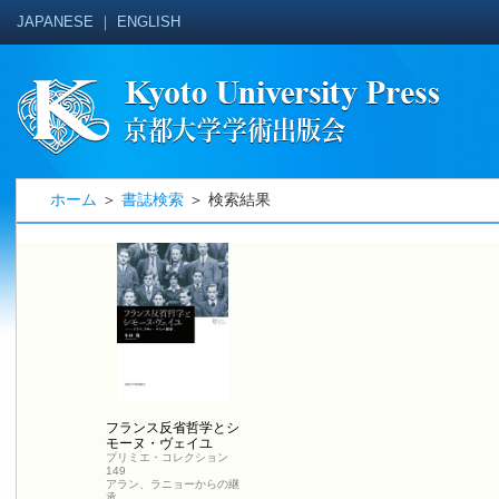
JAPANESE
｜
ENGLISH
ホーム
＞
書誌検索
＞ 検索結果
フランス反省哲学とシ
モーヌ・ヴェイユ
プリミエ・コレクション
149
アラン、ラニョーからの継
承