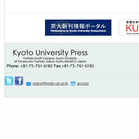
sales@kyoto-up.or.jp
access