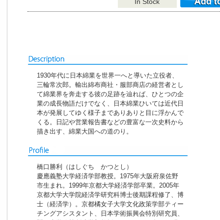
In Stock
1930年代に日本綿業を世界一へと導いた立役者、
三輪常次郎。輸出綿布商社・服部商店の経営者とし
て綿業界を奔走する彼の足跡を辿れば、ひとつの企
業の成長物語だけでなく、日本綿業ひいては近代日
本が発展してゆく様子までありありと目に浮かんで
くる。日記や営業報告書などの豊富な一次史料から
描き出す、綿業大国への道のり。
橋口勝利（はしぐち かつとし）
慶應義塾大学経済学部教授。1975年大阪府泉佐野
市生まれ。1999年京都大学経済学部卒業。2005年
京都大学大学院経済学研究科博士後期課程修了、博
士（経済学）。京都橘女子大学文化政策学部ティー
チングアシスタント、日本学術振興会特別研究員、