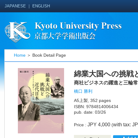
JAPANESE
｜
ENGLISH
Home
＞ Book Detail Page
綿業大国への挑戦
商社ビジネスの躍進と三輪常
橋口 勝利
A5上製, 352 pages
ISBN: 9784814006434
pub. date: 03/26
JPY 4,000
with tax: J
Price :
(