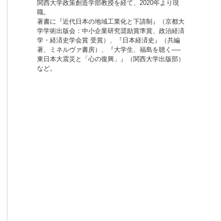
関西大学政策創造学部教授を経て、2020年より現
職。
著書に『近代日本の地域工業化と下請制』（京都大
学学術出版会：中小企業研究奨励賞準賞、政治経済
学・経済史学会賞 受賞）、『日本経済史』（共編
著、ミネルヴァ書房）、『大学生、福島を聴く──
東日本大震災と「心の復興」』（関西大学出版部）
など。